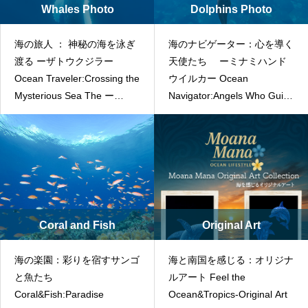
Whales Photo
Dolphins Photo
海の旅人 ： 神秘の海を泳ぎ
海のナビゲーター：心を導く
渡る ーザトウクジラー
天使たち ーミナミハンド
Ocean Traveler:Crossing the
ウイルカー Ocean
Mysterious Sea The ー
Navigator:Angels Who Guide
Humpback whaleー
the Heart ーIndo-Pacific
Bottlenose Dolphinー
Coral and Fish
Original Art
海の楽園：彩りを宿すサンゴ
海と南国を感じる：オリジナ
と魚たち
ルアート Feel the
Coral&Fish:Paradise
Ocean&Tropics-Original Art