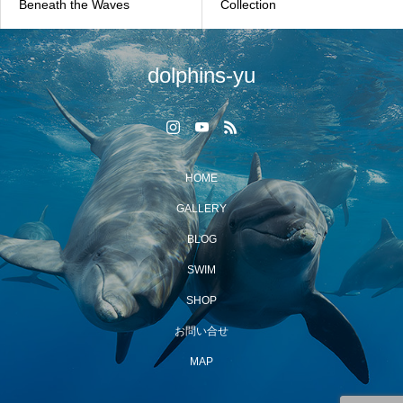
Beneath the Waves
Collection
dolphins-yu
HOME
GALLERY
BLOG
SWIM
SHOP
お問い合せ
MAP