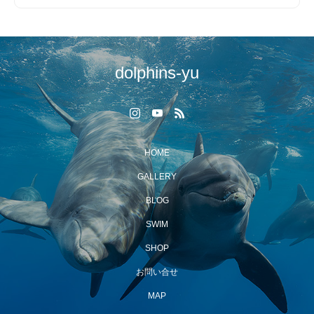
dolphins-yu
HOME
GALLERY
BLOG
SWIM
SHOP
お問い合せ
MAP